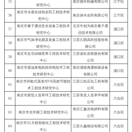
55
南京德丰机械有限公司
江宁区
研究中心
南京市水基化绿色农药工程技术研
56
南京保丰农药有限公司
江宁区
究中心
南京市量子通信安全设备工程技术
北京中创为南京量子通
57
浦口区
研究中心
信技术有限公司
南京市气体净化膜及装备工程技术
江苏久朗高科技股份有
58
浦口区
研究中心
限公司
南京市反刍动物营养工程技术研究
江苏波杜农牧股份有限
59
浦口区
中心
公司
南京市柴油发电机组供电技术工程
南京浦镇海通铁路设备
60
浦口区
技术研究中心
有限公司
南京市间歇式蒸发MVR高效节能技
江苏江杭石化工程有限
61
六合区
术工程技术研究中心
公司
南京市新型人造草坪工程技术研究
江苏美意人造草坪有限
62
六合区
中心
公司
南京汇鑫光电材料有限
63
南京市光学膜工程技术研究中心
六合区
公司
南京市5G天线智能化工程技术研究
64
江苏久鑫铜业有限公司
六合区
中心