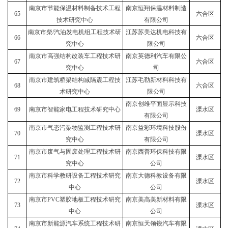
南京市节能保温材料制备技术工程
南京恒翔保温材料制造
65
六合区
技术研究中心
有限公司
南京市柴/汽油发电机组工程技术研
江苏苏美达机电科技有
66
六合区
究中心
限公司
南京市高强结构改装车工程技术研
南京英德利汽车有限公
67
六合区
究中心
司
南京市建筑桥梁结构减隔震工程技
江苏毛勒新材料科技有
68
六合区
术研究中心
限公司
南京创维平面显示科技
69
南京市智能家电工程技术研究中心
溧水区
有限公司
南京市气态污染物监测工程技术研
南京益彩环境科技股份
70
溧水区
究中心
有限公司
南京市废气与固废处理工程技术研
南京西普环保科技有限
71
溧水区
究中心
公司
南京市科学教研设备工程技术研究
南京大德科教设备有限
72
溧水区
中心
公司
南京市PVC塑胶地板工程技术研究
南京美高美新材料有限
73
溧水区
中心
公司
南京市新能源汽车系统工程技术研
南京恒天领锐汽车有限