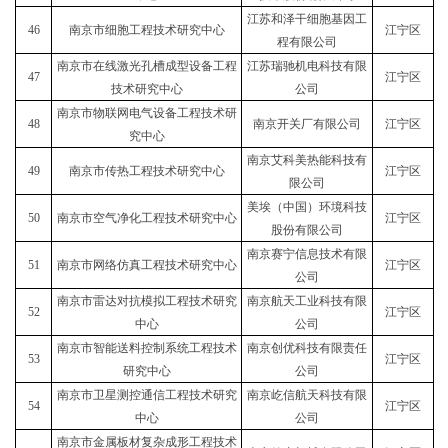
江苏和泽干细胞基因工
46
南京市细胞工程技术研究中心
江宁区
程有限公司
南京市在线激光孔槽成型设备工程
江苏瑞驰机电科技有限
47
江宁区
技术研究中心
公司
南京市物联网电气设备工程技术研
48
南京开关厂有限公司
江宁区
究中心
南京艾科美热能科技有
49
南京市传热工程技术研究中心
江宁区
限公司
美埃（中国）环境科技
50
南京市空气净化工程技术研究中心
江宁区
股份有限公司
南京赛宁信息技术有限
51
南京市网络仿真工程技术研究中心
江宁区
公司
南京市雷达对抗模拟工程技术研究
南京航天工业科技有限
52
江宁区
中心
公司
南京市智能送料控制系统工程技术
南京创优科技有限责任
53
江宁区
研究中心
公司
南京市卫星测控通信工程技术研究
南京屹信航天科技有限
54
江宁区
中心
公司
南京市金属板材复杂成形工程技术