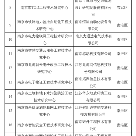
南京市城市与交通规划
8
南京市TOD工程技术研究中心
设计研究院股份有限公
玄武区
司
南京市铁路电力监控自动化工程技
南京恒星自动化设备有
9
秦淮区
术研究中心
限公司
南京市电力物联网工程技术研究中
南京力通达电气技术有
10
秦淮区
心
限公司
南京市智慧交通云服务工程技术研
11
南京感动科技有限公司
秦淮区
究中心
南京市龙虎智云电子政务工程技术
江苏龙虎网信息科技股
12
秦淮区
研究中心
份有限公司
南京拓界信息技术有限
13
南京市电子物证工程技术研究中心
秦淮区
公司
南京市土壤和地下水污染防治工程
江苏华东地质环境工程
14
秦淮区
技术研究中心
有限公司
南京市基础设施物联网工程技术研
江苏省新通智能交通科
15
秦淮区
究中心
技发展有限公司
南京诺丹工程技术有限
16
南京市智能安全工程技术研究中心
秦淮区
公司