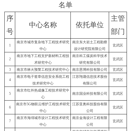
名单
序
主管
中心名称
依托单位
号
部门
南京市城市复杂地下工程技术研究
南京东大岩土工程勘察
1
玄武区
中心
设计研究院有限公司
南京市地下工程支护新材料工程技
南京科工煤炭科学技术
2
玄武区
术研究中心
研究有限公司
3
南京市林火预警工程技术研究中心
南京恩博科技有限公司
玄武区
南京市电子签章信息安全系统工程
江苏翔晟信息技术股份
4
玄武区
技术研究中心
有限公司
南京市红外热成像工程技术研究中
5
南京国业科技有限公司
玄武区
心
南京市5G物联云维护工程技术研究
江苏亚奥科技股份有限
6
玄武区
中心
公司
南京市海绵城市设计工程技术研究
南京金海设计工程有限
7
玄武区
中心
公司