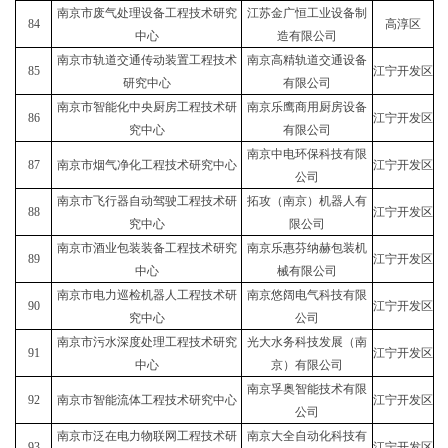
南京市废气处理设备工程技术研究
江苏金广恒工业设备制
84
高淳区
中心
造有限公司
南京市轨道交通传动装置工程技术
南京高精轨道交通设备
85
江宁开发区
研究中心
有限公司
南京市智能化中央厨房工程技术研
南京乐鹰商用厨房设备
86
江宁开发区
究中心
有限公司
南京中电环保科技有限
87
南京市烟气净化工程技术研究中心
江宁开发区
公司
南京市飞行器自动驾驶工程技术研
拓攻（南京）机器人有
88
江宁开发区
究中心
限公司
南京市酒业包装装备工程技术研究
南京乐惠芬纳赫包装机
89
江宁开发区
中心
械有限公司
南京市电力巡检机器人工程技术研
南京悠阔电气科技有限
90
江宁开发区
究中心
公司
南京市污水深度处理工程技术研究
光大水务科技发展（南
91
江宁开发区
中心
京）有限公司
南京孚奥智能技术有限
92
南京市智能流体工程技术研究中心
江宁开发区
公司
南京市泛在电力物联网工程技术研
南京大全自动化科技有
93
江宁开发区