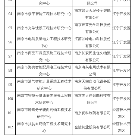
究中心
限公司
南京普天天纪楼宇智能
94
南京市楼宇智能工程技术研究中心
江宁开发区
有限公司
南京茂莱光学科技股份
95
南京市光学镀膜工程技术研究中心
江宁开发区
有限公司
南京市电能质量电力工程技术研究
江苏谷峰电力科技股份
96
江宁开发区
中心
有限公司
南京市商品车调度系统工程技术研
南京长安民生住久物流
97
江宁开发区
究中心
有限公司
南京市海兴智能配用电工程技术研
南京海兴电网技术有限
98
江宁开发区
究中心
公司
南京市油气智能计量系统工程技术
南京天梯自动化设备股
99
江宁开发区
研究中心
份有限公司
南京市智慧云健康养老服务工程技
南京老人佳智能科技有
100
江宁开发区
术研究中心
限公司
南京市肿瘤分子靶向药物工程技术
经济技术开
101
南京优科制药有限公司
研究中心
发区
南京市抗贫血药物工程技术研究中
经济技术开
102
金陵药业股份有限公司
心
发区