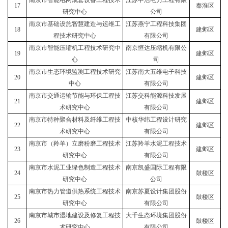
南京市智能电网成套设备工程技术
江苏中浩电力工程有限
17
秦淮区
研究中心
公司
南京市基础设施智慧建造与运维工
江苏燕宁工程科技集团
18
建邺区
程技术研究中心
有限公司
南京市智能压缩机工程技术研究中
南京恒达压缩机有限公
19
建邺区
心
司
南京市生态环境监测工程技术研究
江苏南大五维电子科技
20
建邺区
中心
有限公司
南京市交通运输节能与环保工程技
江苏交科能源科技发展
21
建邺区
术研究中心
有限公司
南京市特种聚合材料及纤维工程技
中核华纬工程设计研究
22
建邺区
术研究中心
有限公司
南京市（羚羊）立磨粉磨工程技术
江苏羚羊水泥工程技术
23
建邺区
研究中心
有限公司
南京市水泥工业绿色制造工程技术
南京凯盛国际工程有限
24
鼓楼区
研究中心
公司
南京市热力管道供热系统工程技术
南京苏夏设计集团股份
25
鼓楼区
研究中心
有限公司
南京市城市湿地建设及修复工程技
大千生态环境集团股份
26
鼓楼区
术研究中心
有限公司