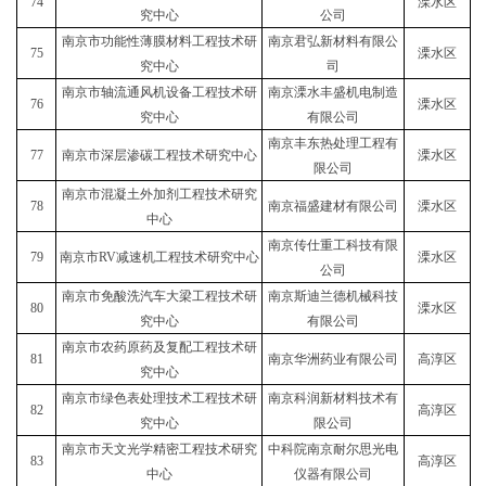
74
溧水区
究中心
公司
南京市功能性薄膜材料工程技术研
南京君弘新材料有限公
75
溧水区
究中心
司
南京市轴流通风机设备工程技术研
南京溧水丰盛机电制造
76
溧水区
究中心
有限公司
南京丰东热处理工程有
77
南京市深层渗碳工程技术研究中心
溧水区
限公司
南京市混凝土外加剂工程技术研究
78
南京福盛建材有限公司
溧水区
中心
南京传仕重工科技有限
79
南京市RV减速机工程技术研究中心
溧水区
公司
南京市免酸洗汽车大梁工程技术研
南京斯迪兰德机械科技
80
溧水区
究中心
有限公司
南京市农药原药及复配工程技术研
81
南京华洲药业有限公司
高淳区
究中心
南京市绿色表处理技术工程技术研
南京科润新材料技术有
82
高淳区
究中心
限公司
南京市天文光学精密工程技术研究
中科院南京耐尔思光电
83
高淳区
中心
仪器有限公司