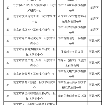
南京市MAH平台及液体制剂工程技
南京恒道医药科技有限
27
栖霞区
术研究中心
公司
南京市交通运营管理工程技术研究
江苏通行宝智慧交通科
28
栖霞区
中心
技股份有限公司
南京讯联智能科技有限
29
南京市流体净化工程技术研究中心
栖霞区
公司
南京市电力自动化运维工程技术研
南京乾能信息工程有限
30
雨花台区
究中心
公司
南京市泛在电力物联网关研发工程
31
佳源科技有限公司
雨花台区
技术研究中心
南京市智能广告云平台工程技术研
随身云（南京）信息技
32
雨花台区
究中心
术有限公司
南京合为电气科技有限
33
南京市智能网关工程技术研究中心
雨花台区
公司
南京市警务大数据工程技术研究中
南京金盾公共安全技术
34
雨花台区
心
研究院有限公司
南京市新型纤维增强树脂砂轮工程
35
南京美宏研磨有限公司
雨花台区
技术研究中心
南京市人工智能数字营销工程技术